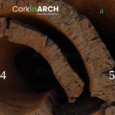
Arte com
Cortiça
Fachadas de cortiça, seu
desempenho, qualidade ambiental e
reconhecimento pela sociedade
Saiba mais