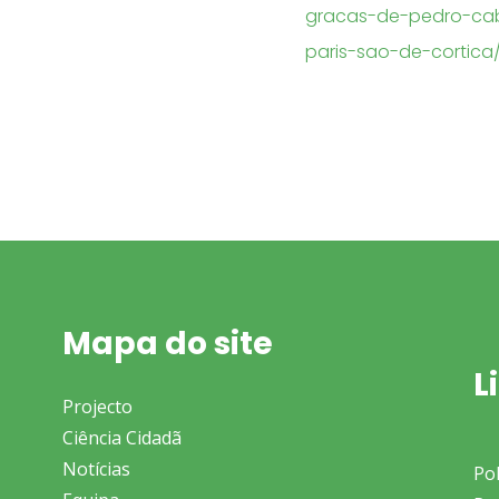
gracas-de-pedro-cab
paris-sao-de-cortica
Mapa do site
L
Projecto
Ciência Cidadã
Notícias
Pol