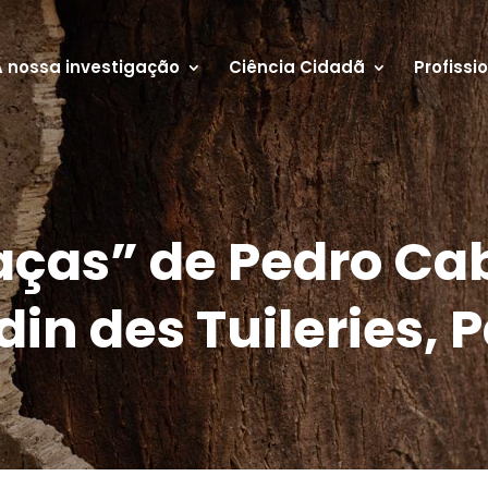
A nossa investigação
Ciência Cidadã
Profissi
aças” de Pedro Cab
din des Tuileries, P