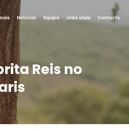
onais
Notícias
Equipa
Links úteis
Contacto
rita Reis no
aris