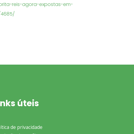
rita-reis-agora-expostas-em-
/4685/
inks úteis
ítica de privacidade